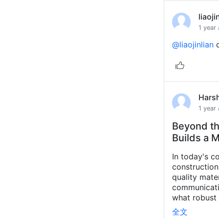
liaoji
1 year
@liaojinlian
d
Hars
1 year
Beyond th
Builds a M
In today's c
construction
quality mater
communicatio
what robust 
全文