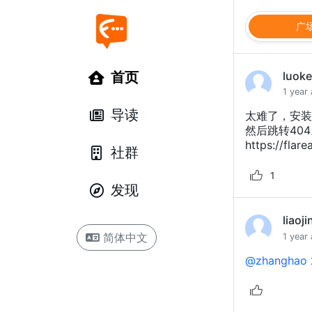
广
首页
luok
1 year
导读
太难了，安装了
然后跳转40
https://flar
社群
1
发现
liaoji
简体中文
1 year
@zhanghao