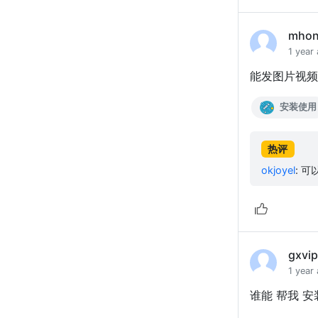
mho
1 year
能发图片视频
安装使用
热评
okjoyel
:
可
gxvi
1 year
谁能 帮我 安