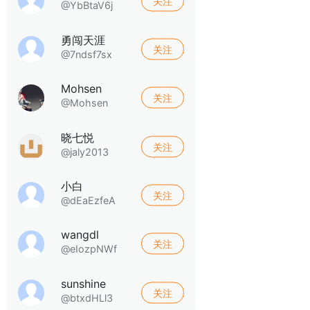
关注
@YbBtaV6j
勇闯天涯
关注
@7ndsf7sx
Mohsen
关注
@Mohsen
晓七悦
关注
@jaly2013
小白
关注
@dEaEzfeA
wangdl
关注
@eIozpNWf
sunshine
关注
@btxdHLl3