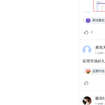
想法建议
1
勇闯
1 year
应用市场好久
运营讨论
脑洞
1 year