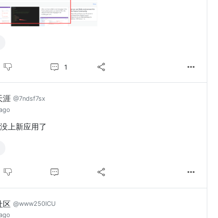
1
天涯
@7ndsf7sx
 ago
没上新应用了
社区
@www250ICU
 ago