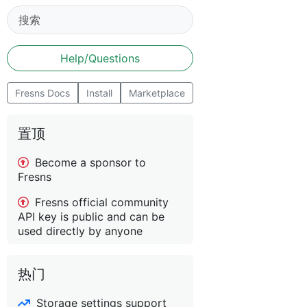
Help/Questions
Fresns Docs
Install
Marketplace
置顶
Become a sponsor to
Fresns
Fresns official community
API key is public and can be
used directly by anyone
热门
Storage settings support