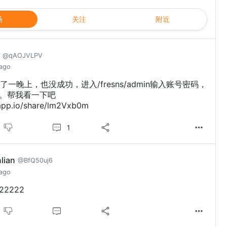
场
关注
附近
e
@qAOJVLPV
 ago
一晚上，也没成功，进入/fresns/admin输入账号密码，
4。帮我看一下吧
eapp.io/share/lm2Vxb0m
1
nlian
@BfQ50uj6
 ago
22222