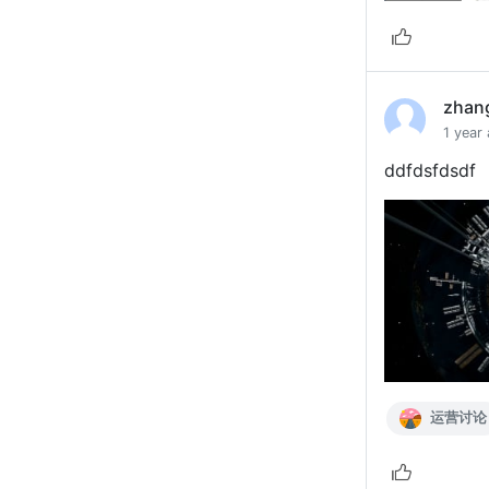
zhan
1 year
ddfdsfdsdf
运营讨论