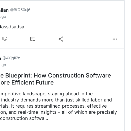
nlian
@BfQ50uj6
 ago
assdsadsa
h
@4XjglI7z
 ago
e Blueprint: How Construction Software
ore Efficient Future
ompetitive landscape, staying ahead in the
 industry demands more than just skilled labor and
ials. It requires streamlined processes, effective
n, and real-time insights – all of which are precisely
construction softwa...