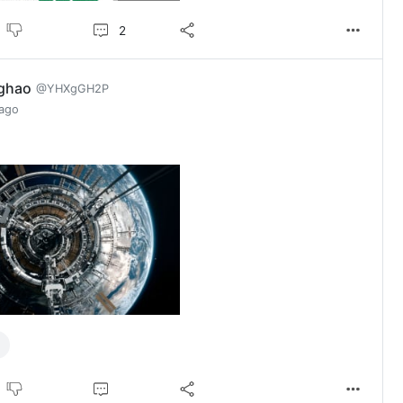
2
ghao
@YHXgGH2P
 ago