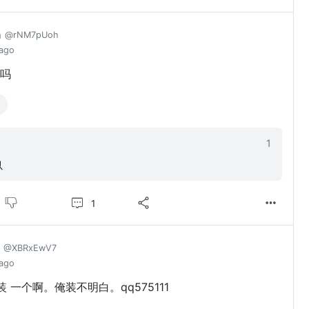
n
@rNM7pUoh
 ago
吗
1
以
1
p
@XBRxEwV7
 ago
装 一个啊。俺装不明白。qq575111