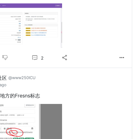
2
社区
@www250ICU
 ago
方的Fresns标志