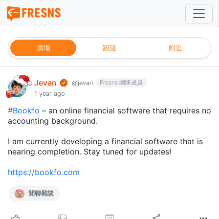
廣場
跟隨
附近
Jevan
Fresns 團隊成員
@jevan
1 year ago
#Bookfo
– an online financial software that requires no
accounting background.
I am currently developing a financial software that is
nearing completion. Stay tuned for updates!
https://bookfo.com
閒聊雜談