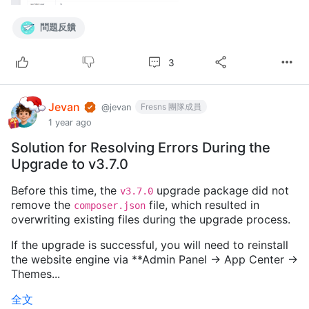
問題反饋
3
Jevan
Fresns 團隊成員
@jevan
1 year ago
Solution for Resolving Errors During the
Upgrade to v3.7.0
Before this time, the
upgrade package did not
v3.7.0
remove the
file, which resulted in
composer.json
overwriting existing files during the upgrade process.
If the upgrade is successful, you will need to reinstall
the website engine via **Admin Panel -> App Center ->
Themes...
全文