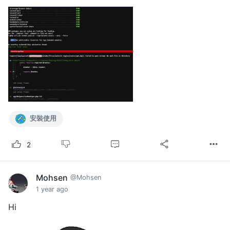
安裝使用
2
Mohsen
@Mohsen
1 year ago
Hi