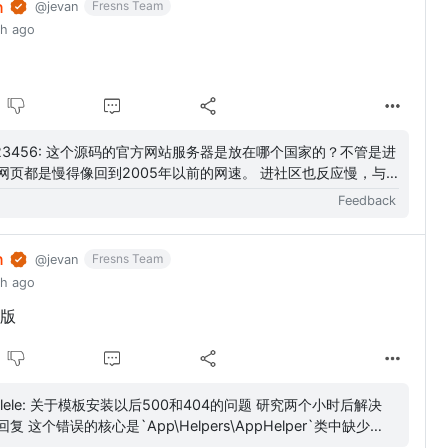
n
Fresns Team
@jevan
th ago
的官方网站服务器是放在哪个国家的？不管是进
网页都是慢得像回到2005年以前的网速。 进社区也反应慢，与
相关的都慢得出奇。难道只有...
Feedback
n
Fresns Team
@jevan
th ago
版
00和404的问题 研究两个小时后解决
pers\AppHelper`类中缺少
RSION_MD5_16BIT`常量定义，...