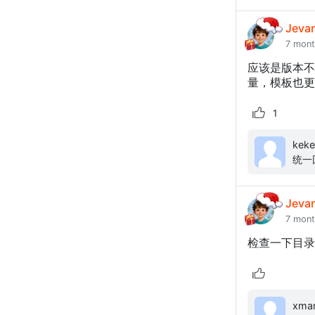
Jeva
7 mon
应该是版本不匹
量，模板也更
1
kekelele: 关于模板安装以后5
统一回复 这个错误的核心是`App\Hel
`VE
Jeva
7 mon
检查一下目录