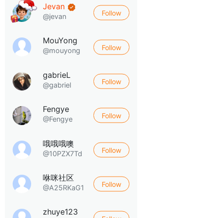
Jevan
Follow
@jevan
MouYong
Follow
@mouyong
gabrieL
Follow
@gabriel
Fengye
Follow
@Fengye
哦哦哦噢
Follow
@10PZX7Td
咻咪社区
Follow
@A25RKaG1
zhuye123