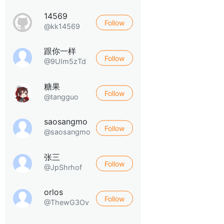
14569
Follow
@kk14569
跟你一样
Follow
@9UIm5zTd
糖果
Follow
@tangguo
saosangmo
Follow
@saosangmo
张三
Follow
@JpShrhof
orlos
Follow
@ThewG3Ov