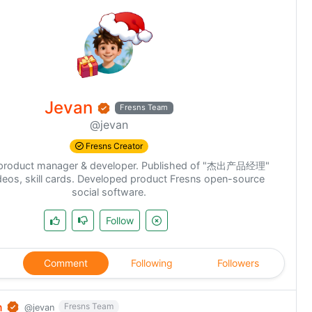
Jevan
Fresns Team
@jevan
Fresns Creator
k product manager & developer. Published of "杰出产品经理"
deos, skill cards. Developed product Fresns open-source
social software.
Follow
Comment
Following
Followers
n
Fresns Team
@jevan