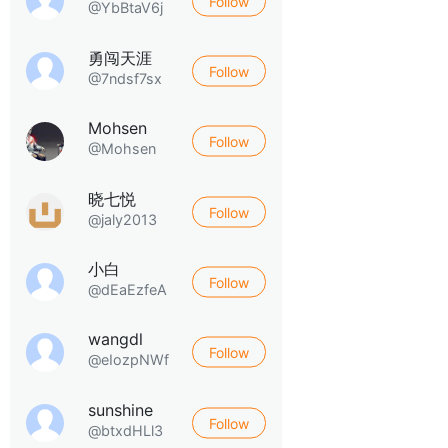
Follow
@YbBtaV6j
勇闯天涯
Follow
@7ndsf7sx
Mohsen
Follow
@Mohsen
晓七悦
Follow
@jaly2013
小白
Follow
@dEaEzfeA
wangdl
Follow
@eIozpNWf
sunshine
Follow
@btxdHLl3