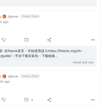
n
Fresns Team
@jevan
th ago
://fresns.org/zh-
/guide/ - 手动下载安装包 - 下载链接
ps://app.fresns.org/latest.zip）失效，要在哪里...
Install and Use
n
Fresns Team
@jevan
nth ago
1