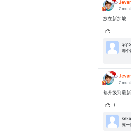
Jeva
7 mon
放在新加坡
qq123456: 这个源码
哪个
你们
Jeva
7 mon
都升级到最新
1
kekelele: 关于模板安装以后5
统一回复 这个错误的核心是`App\Hel
`VE