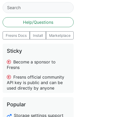
Help/Questions
Fresns Docs
Install
Marketplace
Sticky
Become a sponsor to
Fresns
Fresns official community
API key is public and can be
used directly by anyone
Popular
Storage settings support