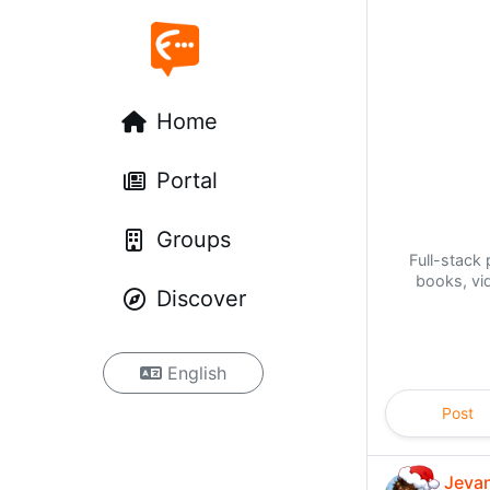
Home
Portal
Groups
Full-stac
books, vi
Discover
English
Post
Jeva