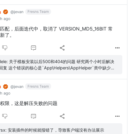
n
Fresns Team
@jevan
th ago
配，后面迭代中，取消了 VERSION_MD5_16BIT 常
新了。
00和404的问题 研究两个小时后解决
pers\AppHelper`类中缺少
RSION_MD5_16BIT`常量定义，...
n
Fresns Team
@jevan
th ago
权限，这是解压失败的问题
xmarsx: 安装插件的时候就报错了，导致客户端没有办法展示