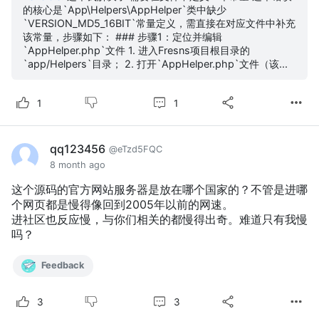
的核心是`App\Helpers\AppHelper`类中缺少
`VERSION_MD5_16BIT`常量定义，需直接在对应文件中补充
该常量，步骤如下： ### 步骤1：定位并编辑
`AppHelper.php`文件 1. 进入Fresns项目根目录的
`app/Helpers`目录； 2. 打开`AppHelper.php`文件（该...
1
1
qq123456
@eTzd5FQC
8 month ago
这个源码的官方网站服务器是放在哪个国家的？不管是进哪
个网页都是慢得像回到2005年以前的网速。
进社区也反应慢，与你们相关的都慢得出奇。难道只有我慢
吗？
Feedback
3
3