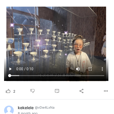
2
kekelele
@vDw4LxNa
8 month ago