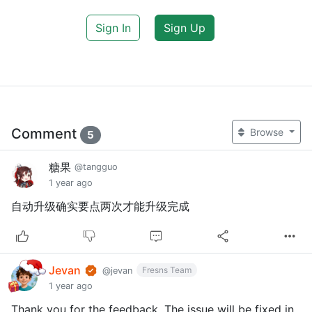
Sign In
Sign Up
Comment
Browse
5
糖果
@tangguo
1 year ago
自动升级确实要点两次才能升级完成
Jevan
Fresns Team
@jevan
1 year ago
Thank you for the feedback. The issue will be fixed in