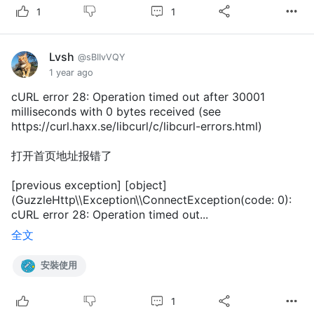
1
1
Lvsh
@sBIIvVQY
1 year ago
cURL error 28: Operation timed out after 30001
milliseconds with 0 bytes received (see
https://curl.haxx.se/libcurl/c/libcurl-errors.html)
打开首页地址报错了
[previous exception] [object]
(GuzzleHttp\\Exception\\ConnectException(code: 0):
cURL error 28: Operation timed out...
全文
安裝使用
1