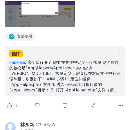
安裝使用
1
熱評
kekelele
:
这个我解决了 需要在文件中定义一个常量 这个错误
的核心是`App\Helpers\AppHelper`类中缺少
`VERSION_MD5_16BIT`常量定义，需直接在对应文件中补充
该常量，步骤如下： ### 步骤1：定位并编辑
`AppHelper.php`文件 1. 进入Fresns项目根目录的
`app/Helpers`目录； 2. 打开`AppHelper.php`文件（该...
1
1
林永新
@7thfXyiW