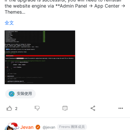
the website engine via **Admin Panel -> App Center ->
Themes...
全文
安裝使用
2
Jevan
Fresns 團隊成員
@jevan