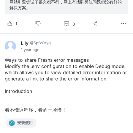
网站引擎尝试了很久都不行，网上有找到类似问题但没有好的
解决方案。
8
1
Lily
@SpfvOryg
1 year ago
Ways to share Fresns error messages
Modify the .env configuration to enable Debug mode,
which allows you to view detailed error information or
generate a link to share the error information.
Introduction
看不懂这程序，看的一脸懵！
安裝使用