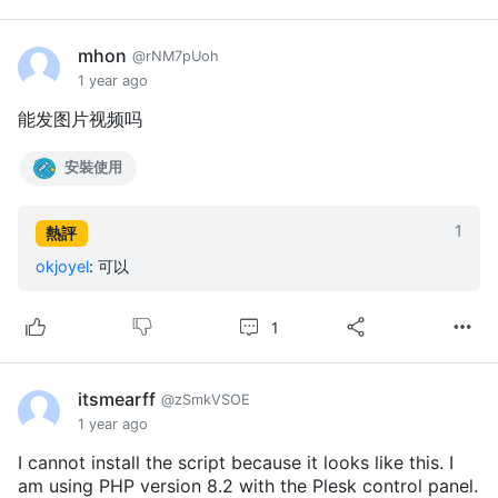
mhon
@rNM7pUoh
1 year ago
能发图片视频吗
安裝使用
1
熱評
okjoyel
:
可以
1
itsmearff
@zSmkVSOE
1 year ago
I cannot install the script because it looks like this. I
am using PHP version 8.2 with the Plesk control panel.