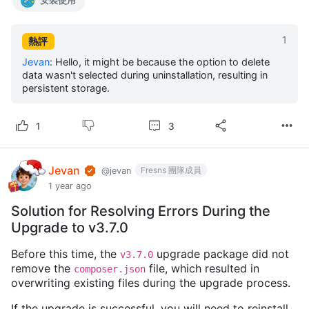
安裝使用
1
熱評
Jevan
:
Hello, it might be because the option to delete
data wasn't selected during uninstallation, resulting in
persistent storage.
3
1
Jevan
Fresns 團隊成員
@jevan
1 year ago
Solution for Resolving Errors During the
Upgrade to v3.7.0
Before this time, the
upgrade package did not
v3.7.0
remove the
file, which resulted in
composer.json
overwriting existing files during the upgrade process.
If the upgrade is successful, you will need to reinstall