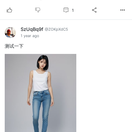
1
SzUqBq9f
@ZOKpXdC5
1 year ago
测试一下