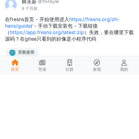
林永新
@7thfXyiW
9 个月前
在fresns首页 - 开始使用进入
https://fresns.org/zh-
hans/guide
/ - 手动下载安装包 - 下载链接
（
https://app.fresns.org/latest.zip
）失效，要在哪里下载
源码？在gitee只看到的好像是小程序代码
安装使用
3
首页
导读
社群
发现
我的
毒蝎
@IithtqQM
9 个月前
前端安装时，带端口的域名不能正常安装。申请api时会丢
失端口