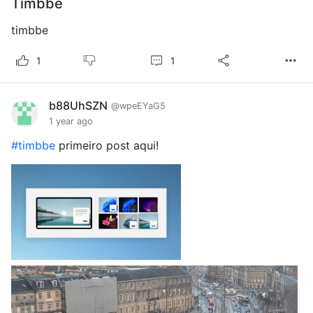
Timbbe
timbbe
1
1
b88UhSZN
@wpeEYaG5
1 year ago
#timbbe
primeiro post aqui!