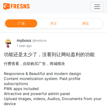
广场
关注
附近
myboss
@myboss
1 year ago
功能还是太少了，没看到让网站盈利的功能
付费查看，自助购买广告，商城模块
Responsive & Beautiful and modern design
Content monetization system. Paid profile
subscriptions
PWA apps included
Attractive and powerful admin panel
Upload images, videos, Audios, Documents from your
device