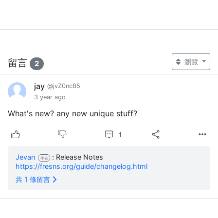
留言
瀏覽
2
jay
@jvZ0ncB5
3 year ago
What's new? any new unique stuff?
1
Jevan
: Release Notes
作者
https://fresns.org/guide/changelog.html
共 1 條留言