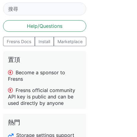
Help/Questions
Fresns Docs
Install
Marketplace
置頂
Become a sponsor to
Fresns
Fresns official community
API key is public and can be
used directly by anyone
熱門
Storage settings support