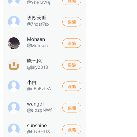
跟隨
@YbBtaV6j
勇闯天涯
跟隨
@7ndsf7sx
Mohsen
跟隨
@Mohsen
晓七悦
跟隨
@jaly2013
小白
跟隨
@dEaEzfeA
wangdl
跟隨
@eIozpNWf
sunshine
跟隨
@btxdHLl3