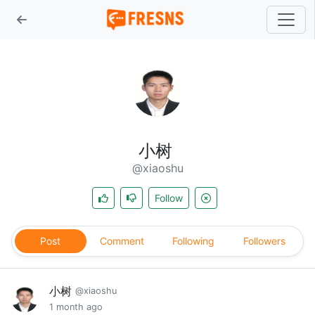
小树
@xiaoshu
Follow
Post
Comment
Following
Followers
小树
@xiaoshu
1 month ago