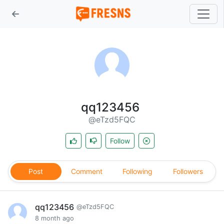
qq123456
@eTzd5FQC
Follow
Post
Comment
Following
Followers
qq123456
@eTzd5FQC
8 month ago