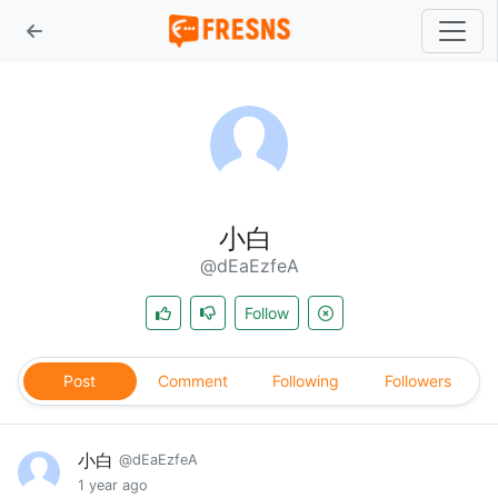
小白
@dEaEzfeA
Follow
Post
Comment
Following
Followers
小白
@dEaEzfeA
1 year ago