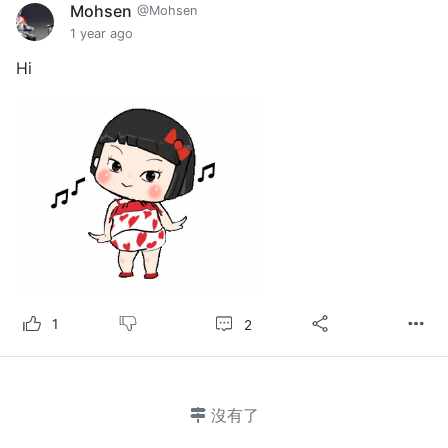
Mohsen
@Mohsen
1 year ago
Hi
2
1
沒有了