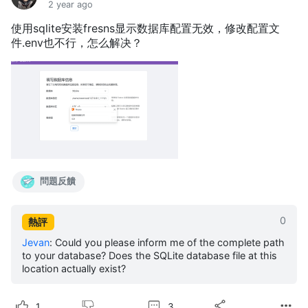
2 year ago
使用sqlite安装fresns显示数据库配置无效，修改配置文
件.env也不行，怎么解决？
問題反饋
0
熱評
Jevan
:
Could you please inform me of the complete path
to your database? Does the SQLite database file at this
location actually exist?
3
1