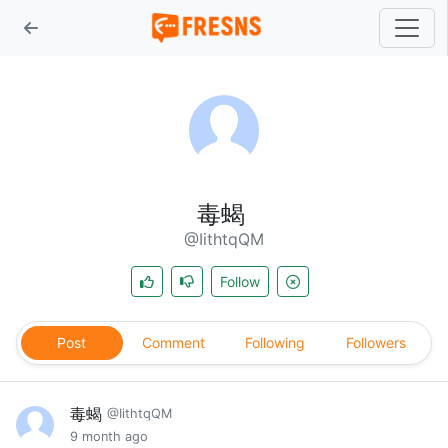
毒蝎
@IithtqQM
Follow
Post
Comment
Following
Followers
毒蝎
@IithtqQM
9 month ago