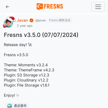
Jevan
Fresns 團隊成員
@jevan
2 year ago
Fresns v3.5.0 (07/07/2024)
Release day! 🚀
Fresns v3.5.0
Theme: Moments v3.2.4
Theme: ThemeFrame v4.2.3
Plugin: S3 Storage v1.2.3
Plugin: Cloudinary v1.2.2
Plugin: File Storage v1.6.1
Enjoy! ✨
產品發布