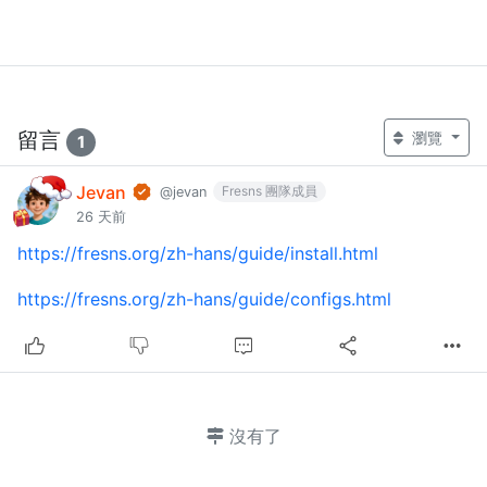
留言
瀏覽
1
Jevan
Fresns 團隊成員
@jevan
26 天前
https://fresns.org/zh-hans/guide/install.html
https://fresns.org/zh-hans/guide/configs.html
沒有了