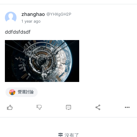
zhanghao
@YHXgGH2P
1 year ago
ddfdsfdsdf
營運討論
沒有了