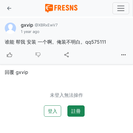
gxvip
@XBRxEwV7
1 year ago
谁能 帮我 安装 一个啊。俺装不明白。qq575111
回覆 gxvip
未登入無法操作
登入
註冊