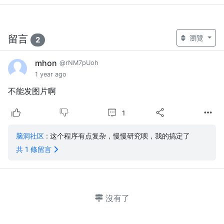
留言
瀏覽
2
mhon
@rNM7pUoh
1 year ago
不能发图片啊
1
脑洞社区
: 这个程序有点复杂，慢慢研究呗，我的搞定了
共 1 條留言
沒有了