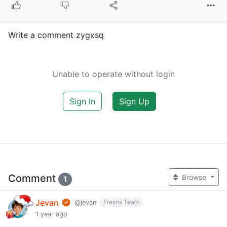
Write a comment zygxsq
Unable to operate without login
Sign In
Sign Up
Comment
Browse
1
Jevan
Fresns Team
@jevan
1 year ago