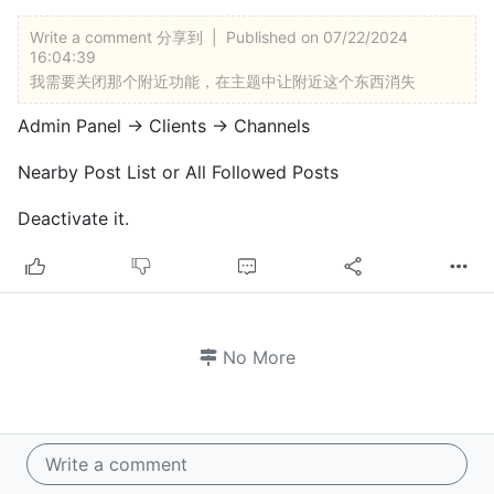
Write a comment
分享到
|
Published on 07/22/2024
16:04:39
我需要关闭那个附近功能，在主题中让附近这个东西消失
Admin Panel -> Clients -> Channels
Nearby Post List or All Followed Posts
Deactivate it.
No More
Write a comment