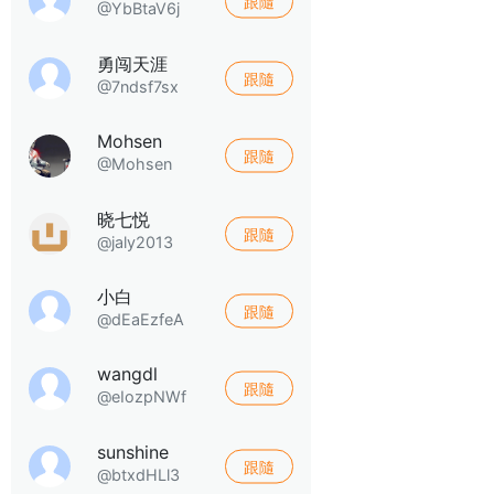
跟隨
@YbBtaV6j
勇闯天涯
跟隨
@7ndsf7sx
Mohsen
跟隨
@Mohsen
晓七悦
跟隨
@jaly2013
小白
跟隨
@dEaEzfeA
wangdl
跟隨
@eIozpNWf
sunshine
跟隨
@btxdHLl3