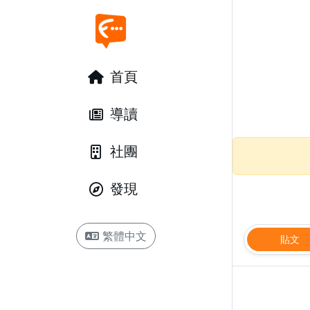
首頁
導讀
社團
發現
繁體中文
貼文