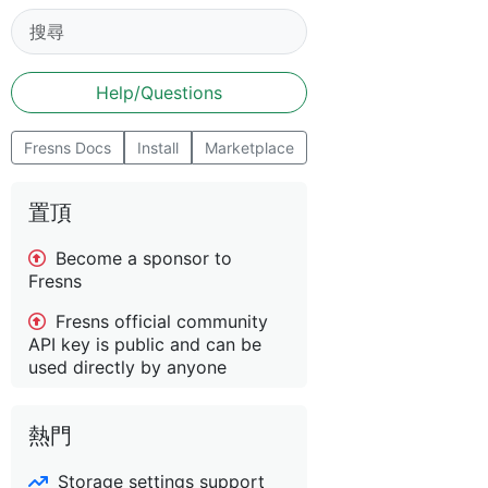
Help/Questions
Fresns Docs
Install
Marketplace
置頂
Become a sponsor to
Fresns
Fresns official community
API key is public and can be
used directly by anyone
熱門
Storage settings support