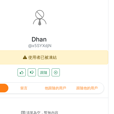
Dhan
@x5SYXdjN
使用者已被凍結
跟隨
留言
他跟隨的用戶
跟隨他的用戶
清單為空，暫無內容