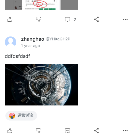
2
zhanghao
@YHXgGH2P
1 year ago
ddfdsfdsdf
运营讨论