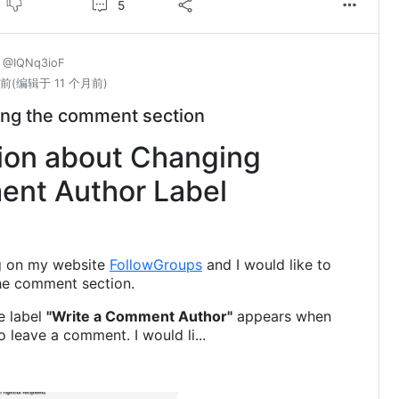
5
@IQNq3ioF
月前
(编辑于 11 个月前)
ng the comment section
ion about Changing
nt Author Label
g on my website
FollowGroups
and I would like to
he comment section.
he label
"Write a Comment Author"
appears when
o leave a comment. I would li...