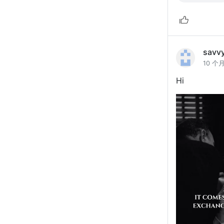
savv
10 个
Hi