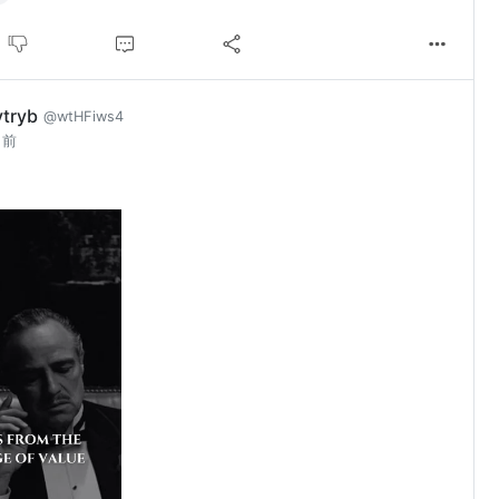
ytryb
@wtHFiws4
月前