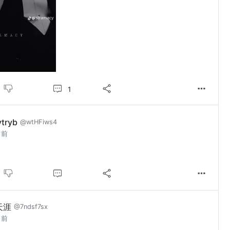
1
ytryb
@wtHFiws4
月前
天涯
@7ndsf7sx
月前