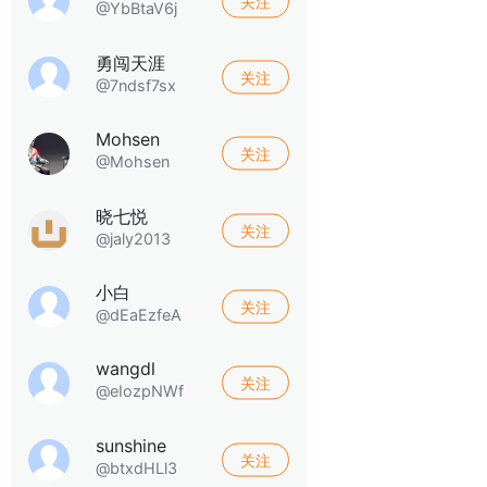
关注
@YbBtaV6j
勇闯天涯
关注
@7ndsf7sx
Mohsen
关注
@Mohsen
晓七悦
关注
@jaly2013
小白
关注
@dEaEzfeA
wangdl
关注
@eIozpNWf
sunshine
关注
@btxdHLl3