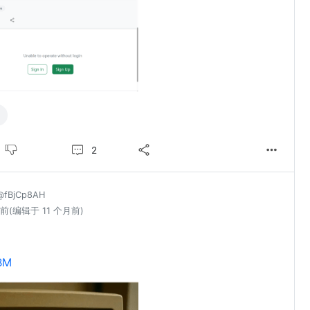
2
@fBjCp8AH
月前
(编辑于 11 个月前)
BM