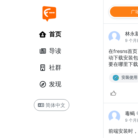
广
首页
林永
9 个月
导读
在fresns首
动下载安装包
要在哪里下载
社群
安装使用
发现
简体中文
毒蝎
9 个月
前端安装时，