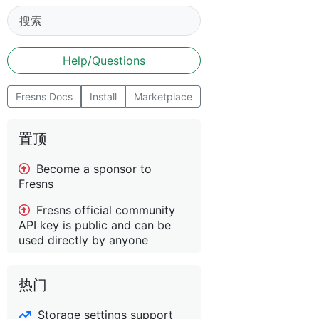
Help/Questions
Fresns Docs
Install
Marketplace
置顶
Become a sponsor to
Fresns
Fresns official community
API key is public and can be
used directly by anyone
热门
Storage settings support