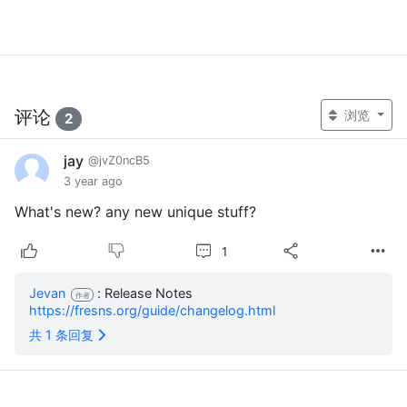
评论
浏览
2
jay
@jvZ0ncB5
3 year ago
What's new? any new unique stuff?
1
Jevan
: Release Notes
作者
https://fresns.org/guide/changelog.html
共 1 条回复