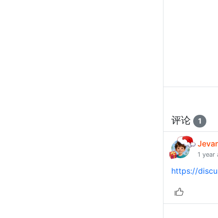
评论
1
Jeva
1 year
https://disc