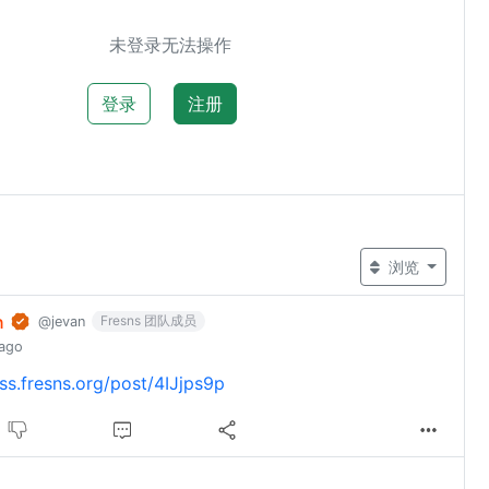
未登录无法操作
登录
注册
浏览
n
Fresns 团队成员
@jevan
 ago
uss.fresns.org/post/4IJjps9p