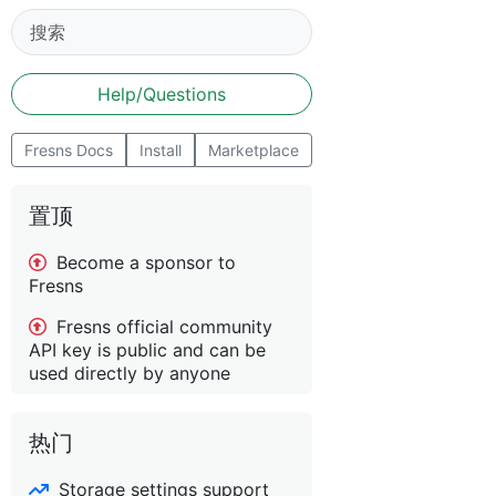
Help/Questions
Fresns Docs
Install
Marketplace
置顶
Become a sponsor to
Fresns
Fresns official community
API key is public and can be
used directly by anyone
热门
Storage settings support