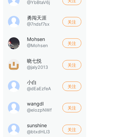
关注
@YbBtaV6j
勇闯天涯
关注
@7ndsf7sx
Mohsen
关注
@Mohsen
晓七悦
关注
@jaly2013
小白
关注
@dEaEzfeA
wangdl
关注
@eIozpNWf
sunshine
关注
@btxdHLl3