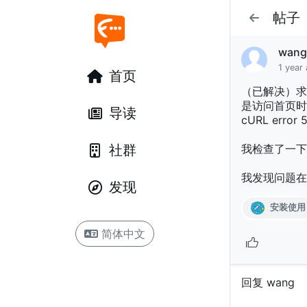
帖子
wan
1 year
首页
（已解决）求
是访问首页时
导读
cURL error 5
社群
我检查了一下
我发现问题在于
发现
安装使用
简体中文
回复 wang