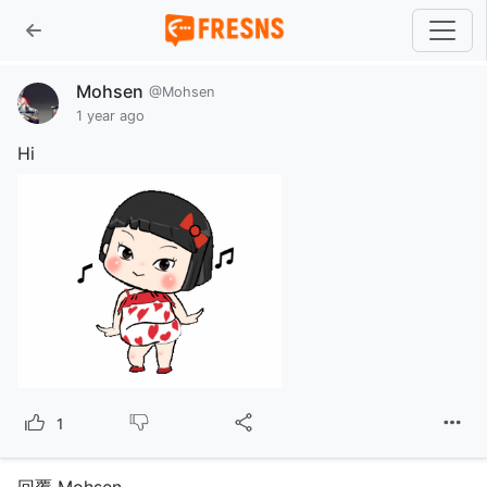
Mohsen
@Mohsen
1 year ago
Hi
1
回覆 Mohsen