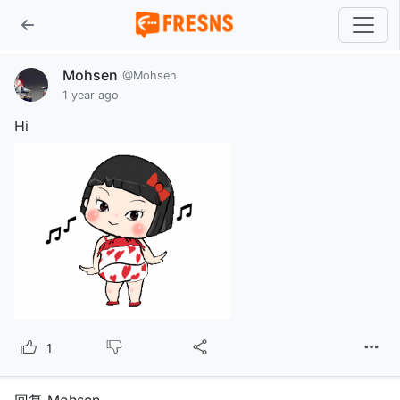
Mohsen
@Mohsen
1 year ago
Hi
1
回复 Mohsen