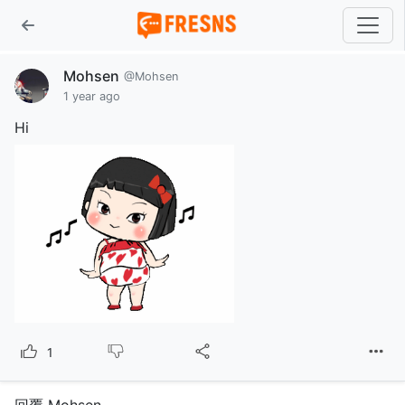
Mohsen
@Mohsen
1 year ago
Hi
1
回覆 Mohsen