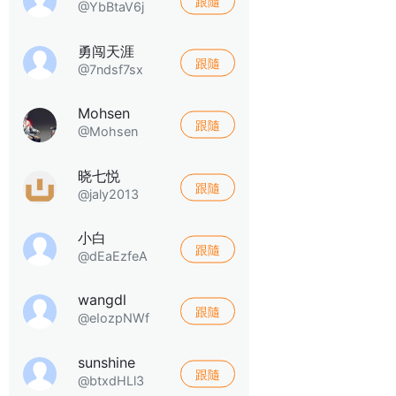
跟隨
@YbBtaV6j
勇闯天涯
跟隨
@7ndsf7sx
Mohsen
跟隨
@Mohsen
晓七悦
跟隨
@jaly2013
小白
跟隨
@dEaEzfeA
wangdl
跟隨
@eIozpNWf
sunshine
跟隨
@btxdHLl3