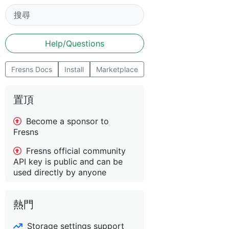
Help/Questions
Fresns Docs
Install
Marketplace
置頂
Become a sponsor to
Fresns
Fresns official community
API key is public and can be
used directly by anyone
熱門
Storage settings support