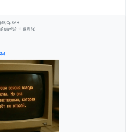
@fBjCp8AH
月前
(編輯於 11 個月前)
BM