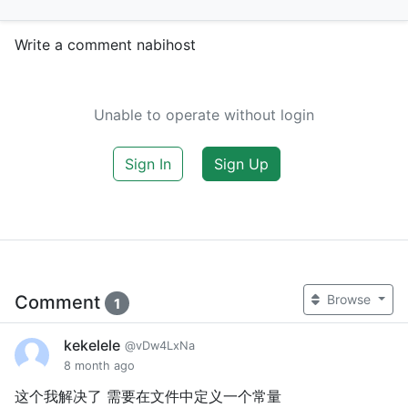
Write a comment nabihost
Unable to operate without login
Sign In
Sign Up
Comment
Browse
1
kekelele
@vDw4LxNa
8 month ago
这个我解决了 需要在文件中定义一个常量