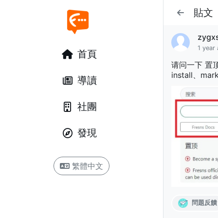
貼文
zygx
1 year
首頁
请问一下 置顶帖
install、
導讀
社團
發現
繁體中文
問題反饋