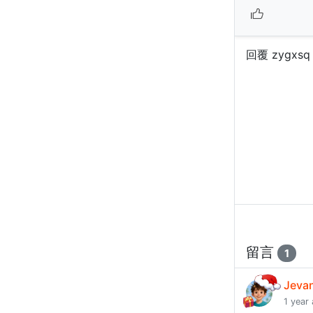
回覆 zygxsq
留言
1
Jeva
1 year