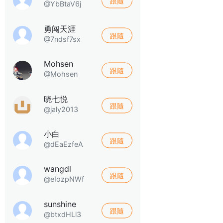
跟隨
@YbBtaV6j
勇闯天涯
跟隨
@7ndsf7sx
Mohsen
跟隨
@Mohsen
晓七悦
跟隨
@jaly2013
小白
跟隨
@dEaEzfeA
wangdl
跟隨
@eIozpNWf
sunshine
跟隨
@btxdHLl3