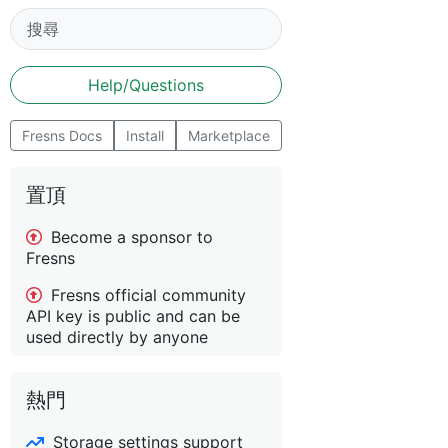
Help/Questions
Fresns Docs
Install
Marketplace
置頂
Become a sponsor to
Fresns
Fresns official community
API key is public and can be
used directly by anyone
熱門
Storage settings support