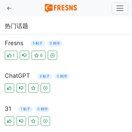
热门话题
Fresns
5 帖子
0 精华
1
6
ChatGPT
3 帖子
0 精华
31
1 帖子
0 精华