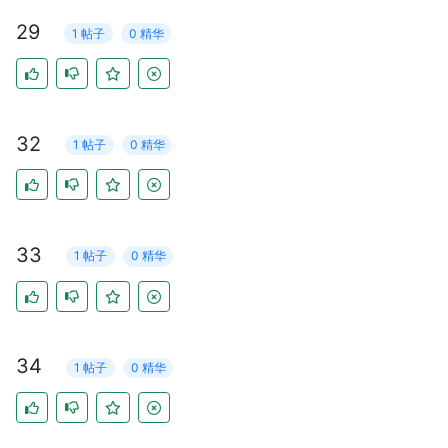
29
1 帖子
0 精华
32
1 帖子
0 精华
33
1 帖子
0 精华
34
1 帖子
0 精华