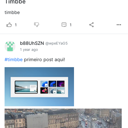
Timbbe
timbbe
1
1
b88UhSZN
@wpeEYaG5
1 year ago
#timbbe
primeiro post aqui!